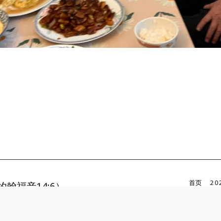
首页
2
翰福音14:6）